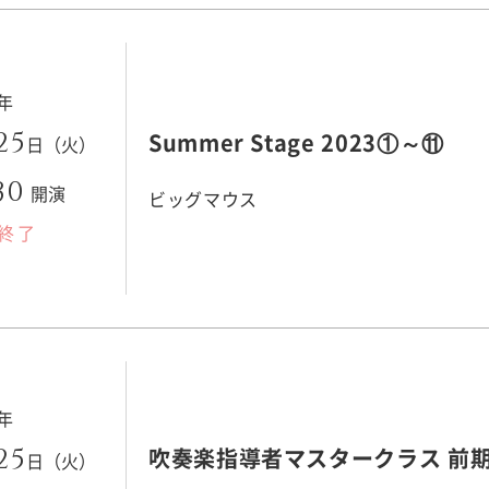
3年
25
Summer Stage 2023①～⑪
日（火）
30
開演
ビッグマウス
終了
3年
25
吹奏楽指導者マスタークラス 前
日（火）