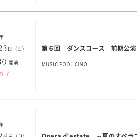
3年
23
第６回 ダンスコース 前期公演
日（日）
30
開演
MUSIC POOL CINO
終了
3年
24
Opera d'estate ～夏のオ
日（月）