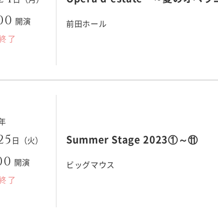
00
開演
前田ホール
終了
3年
25
Summer Stage 2023①～⑪
日（火）
00
開演
ビッグマウス
終了