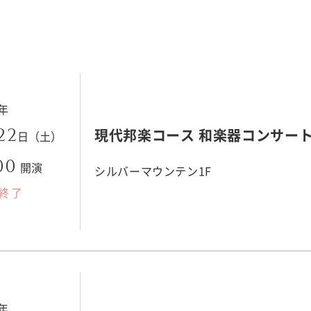
3年
22
現代邦楽コース 和楽器コンサート
日（土）
00
開演
シルバーマウンテン1F
終了
3年