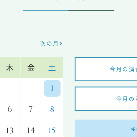
次の月
木
金
土
今月の演
1
今月の
6
7
8
キ
13
14
15