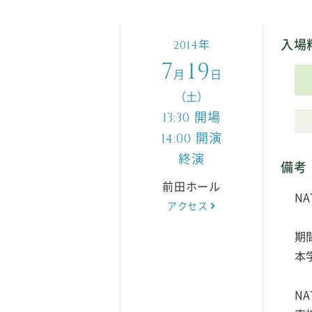
入場
年
2014
7
19
月
日
（土）
開場
13:30
開演
14:00
終演
備考
前田ホール
NA
アクセス
期
本
N