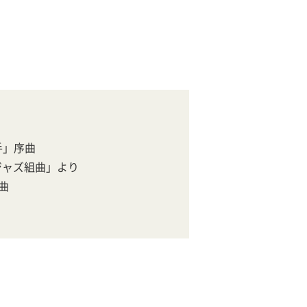
手」序曲
「ジャズ組曲」より
曲