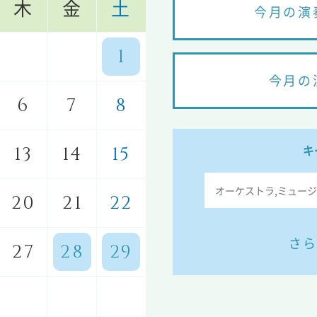
木
金
土
今月の演
1
今月の
6
7
8
キ
13
14
15
20
21
22
さら
27
28
29