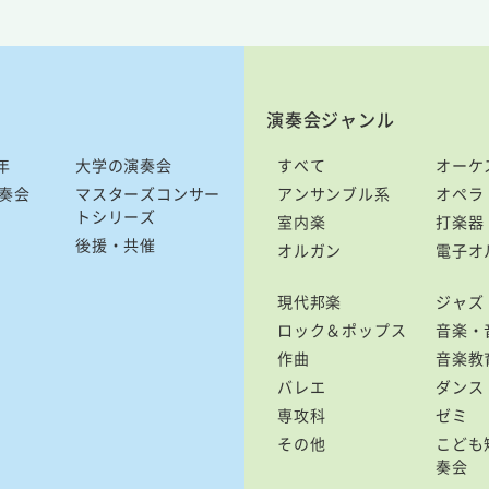
演奏会ジャンル
年
大学の演奏会
すべて
オーケ
奏会
マスターズコンサー
アンサンブル系
オペラ
トシリーズ
室内楽
打楽器
後援・共催
オルガン
電子オ
現代邦楽
ジャズ
ロック＆ポップス
音楽・
作曲
音楽教
バレエ
ダンス
専攻科
ゼミ
その他
こども
奏会