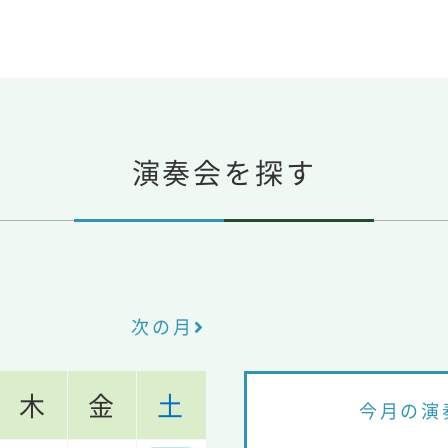
演奏会を探す
次の月
木
金
土
今月の演