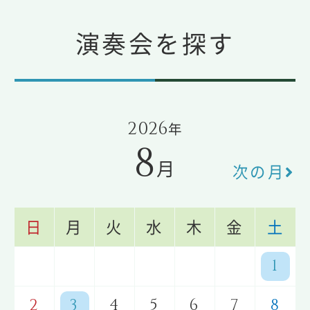
演奏会を探す
2026
年
8
月
次の月
日
月
火
水
木
金
土
1
2
3
4
5
6
7
8