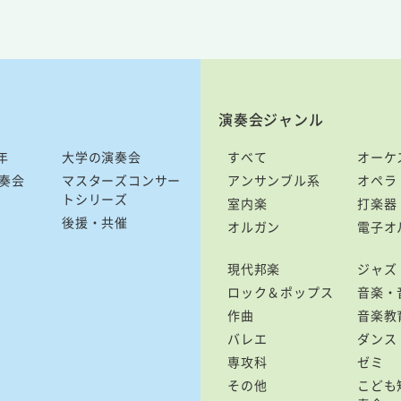
演奏会ジャンル
年
大学の演奏会
すべて
オーケ
奏会
マスターズコンサー
アンサンブル系
オペラ
トシリーズ
室内楽
打楽器
後援・共催
オルガン
電子オ
現代邦楽
ジャズ
ロック＆ポップス
音楽・
作曲
音楽教
バレエ
ダンス
専攻科
ゼミ
その他
こども