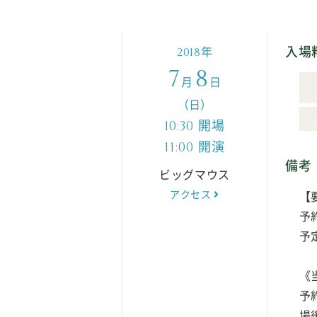
入場
年
2018
7
8
月
日
（日）
開場
10:30
開演
11:00
備考
ビッグマウス
アクセス
【
予
予
《
予
場