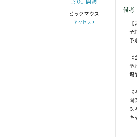
開演
13:00
備考
ビッグマウス
アクセス
【
予
予
《
予
場
《
開
※
キ