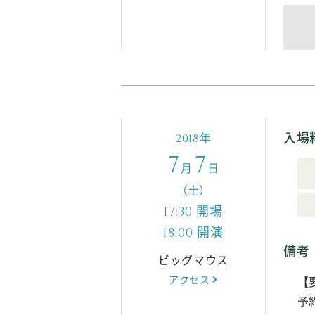
入場
年
2018
7
7
月
日
（土）
開場
17:30
開演
18:00
備考
ビッグマウス
アクセス
【
予