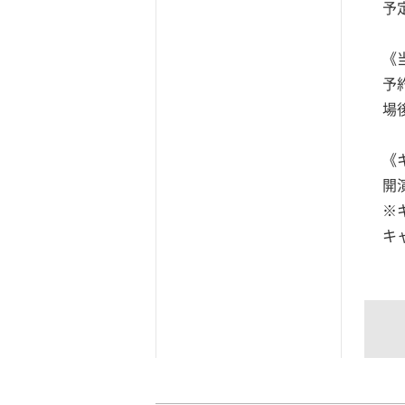
予
《
予
場
《
開
※
キ