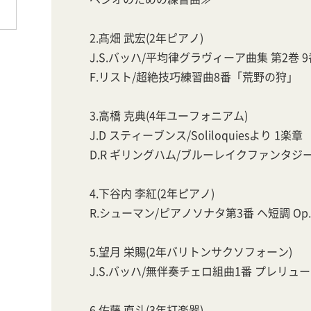
2.髙畑 武宏(2年ピアノ)
J.S.バッハ/平均律グラヴィーア曲集 第2巻 
F.リスト/超絶技巧練習曲8番「荒野の狩」
3.高橋 克典(4年ユーフォニアム)
J.D スティーブンス/Soliloquiesより 1楽章
D.R ギリングハム/ブルーレイクファンタジー
4.下谷内 李紅(2年ピアノ)
R.シューマン/ピアノソナタ第3番 ヘ短調 Op.
5.望月 栄賜(2年バリトンサクソフォーン)
J.S.バッハ/無伴奏チェロ組曲1番 プレリュ
6.佐藤 直斗(3年打楽器)