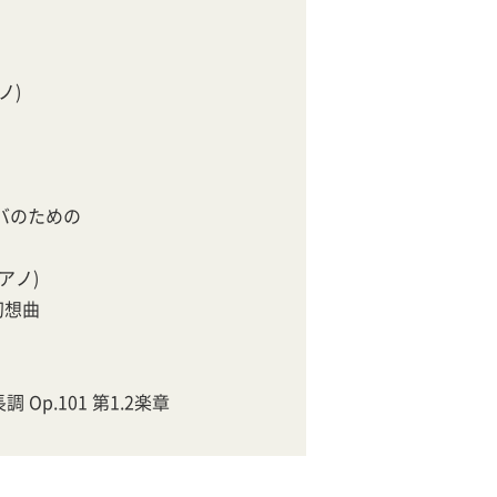
ノ)
ンバのための
アノ)
幻想曲
Op.101 第1.2楽章