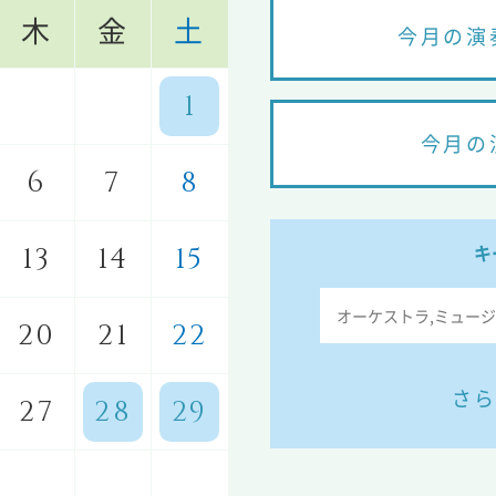
木
金
土
今月の演
1
今月の
6
7
8
キ
13
14
15
20
21
22
さら
27
28
29