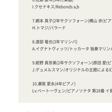
I.クセナキス/Rebonds a,b
7.網本 真子(2年サクソフォーン)横山 歩(ピア
H.トマジ/バラード
8.渡部 竜也(3年マリンバ)
A.イグナトヴィッツ/トッカータ 独奏マリ
9.紺野 真奈美(2年サクソフォーン)原田 愛(ピ
J.デュメルスマン/オリジナルの主題による
10.瀬尾 愛永(4年ピアノ)
Lv.ベートーヴェン/ピアノソナタ 第28番 イ長調 