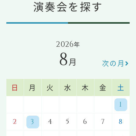
演奏会を探す
2026
年
8
月
次の月
日
月
火
水
木
金
土
1
2
3
4
5
6
7
8