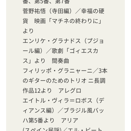
番、第5番、第7番
菅野祐悟（寺田編）／幸福の硬
貨 映画「マチネの終わりに」
より
エンリケ・グラナドス（プジョ
ール編）／歌劇「ゴィエスカ
ス」より 間奏曲
フィリッポ・グラニャーニ／3本
のギターのためのトリオ ニ長調
作品12より アレグロ
エイトル・ヴィラ＝ロボス（デ
ィアンス編）／ブラジル風バッ
ハ第5番より アリア
(スペイン民謡)／エル・ビート