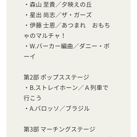
・森山 至貴／夕映えの丘
・星出 尚志／ザ・ガーズ
・伊藤 士恩／あつまれ おもち
ゃのマルチャ！
・W.バーカー編曲／ダニー・ボ
ーイ
第2部 ポップスステージ
・B.ストレイホーン／Ａ列車で
行こう
・A.バロッソ／ブラジル
第3部 マーチングステージ