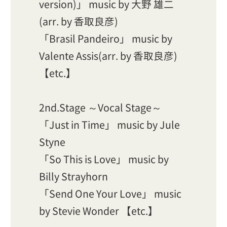
version)」 music by 大野 雄二
(arr. by 香取良彦)
「Brasil Pandeiro」 music by
Valente Assis(arr. by 香取良彦)
【etc.】
2nd.Stage ～Vocal Stage～
「Just in Time」 music by Jule
Styne
「So This is Love」 music by
Billy Strayhorn
「Send One Your Love」 music
by Stevie Wonder 【etc.】