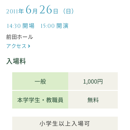
6
26
年
月
日
（日）
2011
開場
開演
14:30
15:00
前田ホール
アクセス
入場料
一般
1,000円
本学学生・教職員
無料
小学生以上入場可