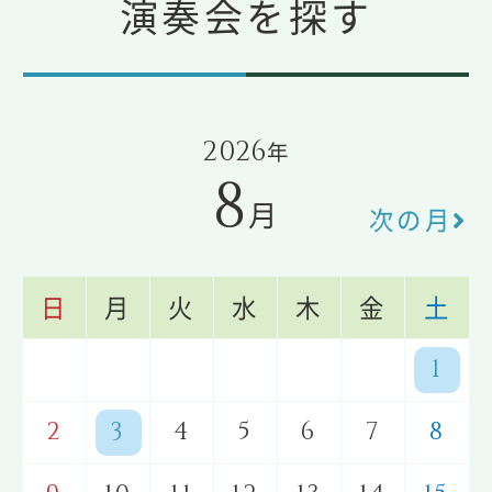
演奏会を探す
2026
年
8
月
次の月
日
月
火
水
木
金
土
1
2
3
4
5
6
7
8