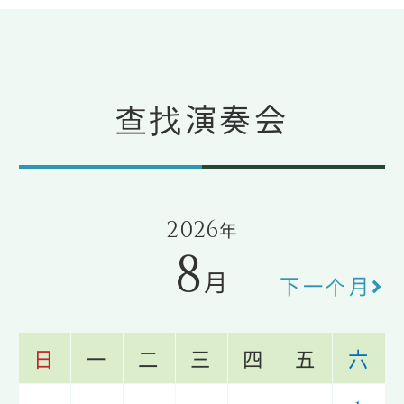
查找演奏会
2026
年
8
月
下一个月
日
一
二
三
四
五
六